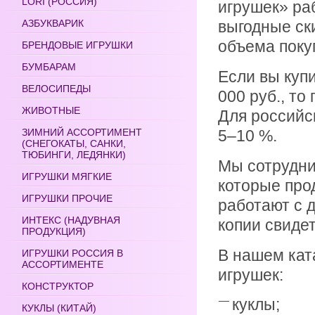
LORI (РОССИЯ)
игрушек» ра
АЗБУКВАРИК
выгодные ски
объема поку
БРЕНДОВЫЕ ИГРУШКИ
БУМБАРАМ
Если вы купи
ВЕЛОСИПЕДЫ
000 руб., то
ЖИВОТНЫЕ
Для российс
ЗИМНИЙ АССОРТИМЕНТ
5–10 %.
(СНЕГОКАТЫ, САНКИ,
ТЮБИНГИ, ЛЕДЯНКИ)
Мы сотрудни
ИГРУШКИ МЯГКИЕ
которые про
ИГРУШКИ ПРОЧИЕ
работают с 
ИНТЕКС (НАДУВНАЯ
копии свиде
ПРОДУКЦИЯ)
В нашем кат
ИГРУШКИ РОССИЯ В
АССОРТИМЕНТЕ
игрушек:
КОНСТРУКТОР
куклы;
КУКЛЫ (КИТАЙ)