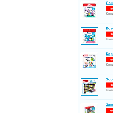
Лош
Кол
Кот
Кол
Кор
Кол
Зоо
Кол
Заю