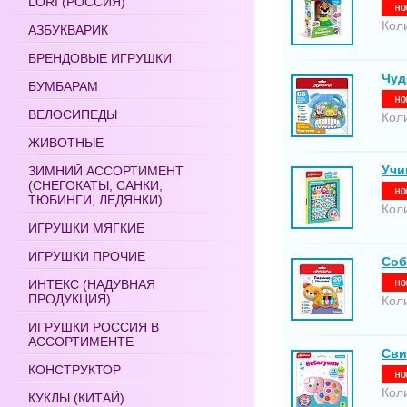
LORI (РОССИЯ)
Кол
АЗБУКВАРИК
БРЕНДОВЫЕ ИГРУШКИ
Чуд
БУМБАРАМ
ВЕЛОСИПЕДЫ
Кол
ЖИВОТНЫЕ
Учи
ЗИМНИЙ АССОРТИМЕНТ
(СНЕГОКАТЫ, САНКИ,
ТЮБИНГИ, ЛЕДЯНКИ)
Кол
ИГРУШКИ МЯГКИЕ
ИГРУШКИ ПРОЧИЕ
Соб
ИНТЕКС (НАДУВНАЯ
ПРОДУКЦИЯ)
Кол
ИГРУШКИ РОССИЯ В
АССОРТИМЕНТЕ
Сви
КОНСТРУКТОР
Кол
КУКЛЫ (КИТАЙ)