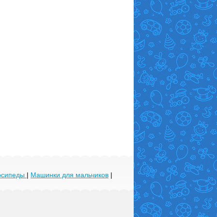
лосипеды
|
Машинки для мальчиков
|