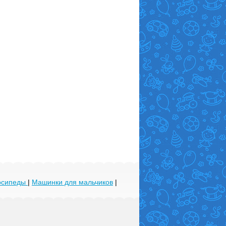
лосипеды
|
Машинки для мальчиков
|