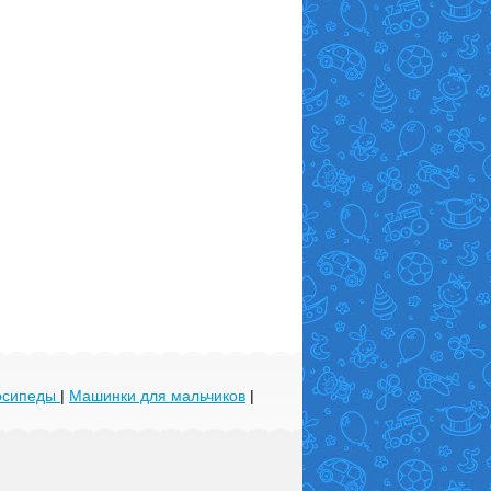
лосипеды
|
Машинки для мальчиков
|