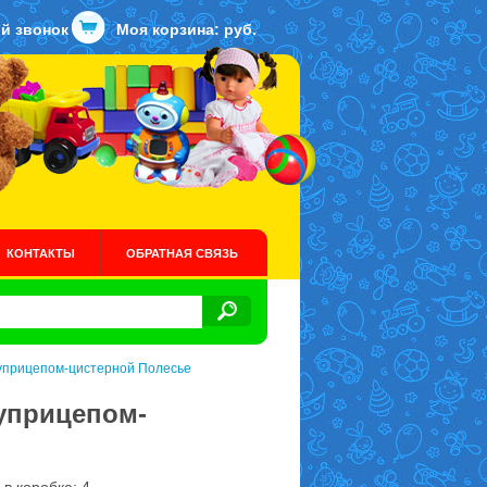
й звонок
Моя корзина:
руб.
КОНТАКТЫ
ОБРАТНАЯ СВЯЗЬ
уприцепом-цистерной Полесье
луприцепом-