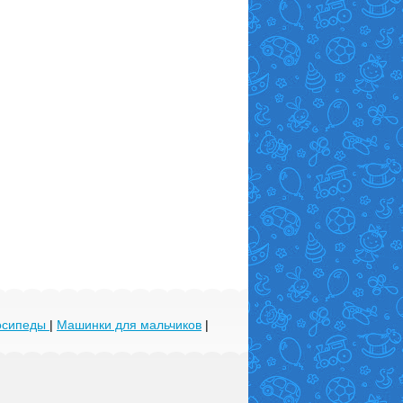
лосипеды
|
Машинки для мальчиков
|