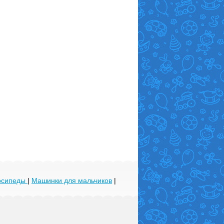
лосипеды
|
Машинки для мальчиков
|