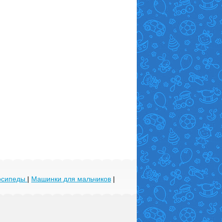
лосипеды
|
Машинки для мальчиков
|