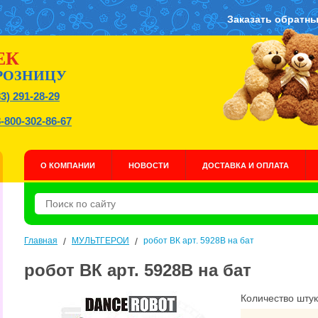
Заказать обратны
ЕК
РОЗНИЦУ
83) 291-28-29
8-800-302-86-67
О КОМПАНИИ
НОВОСТИ
ДОСТАВКА И ОПЛАТА
Главная
/
МУЛЬТГЕРОИ
/
робот ВК арт. 5928В на бат
робот ВК арт. 5928В на бат
Количество штук