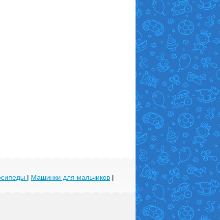
лосипеды
|
Машинки для мальчиков
|