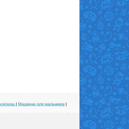
лосипеды
|
Машинки для мальчиков
|