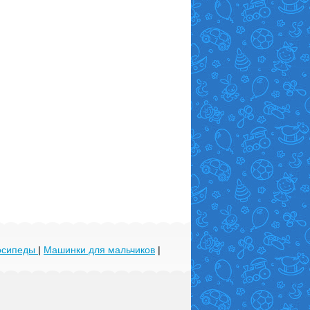
лосипеды
|
Машинки для мальчиков
|