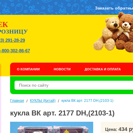
Заказать обратны
ЕК
РОЗНИЦУ
83) 291-28-29
8-800-302-86-67
О КОМПАНИИ
НОВОСТИ
ДОСТАВКА И ОПЛАТА
Главная
/
КУКЛЫ (Китай)
/
кукла ВК арт. 2177 DH,(2103-1)
кукла ВК арт. 2177 DH,(2103-1)
434 р
Цена: