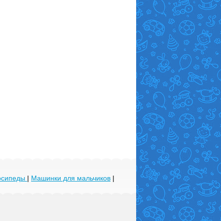
лосипеды
|
Машинки для мальчиков
|