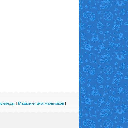
лосипеды
|
Машинки для мальчиков
|