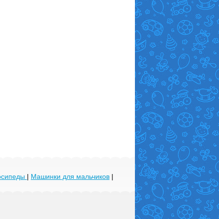
лосипеды
|
Машинки для мальчиков
|