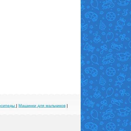
лосипеды
|
Машинки для мальчиков
|