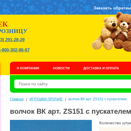
Заказать обратны
ЕК
РОЗНИЦУ
83) 291-28-29
8-800-302-86-67
О КОМПАНИИ
НОВОСТИ
ДОСТАВКА И ОПЛАТА
Главная
/
ИГРУШКИ ПРОЧИЕ
/
волчок ВК арт. ZS151 с пускателем
волчок ВК арт. ZS151 с пускателе
Количество штук