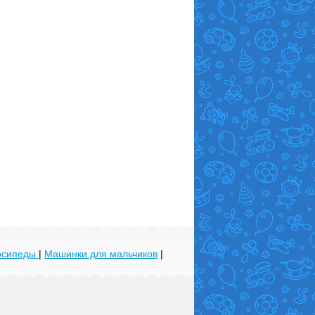
лосипеды
|
Машинки для мальчиков
|