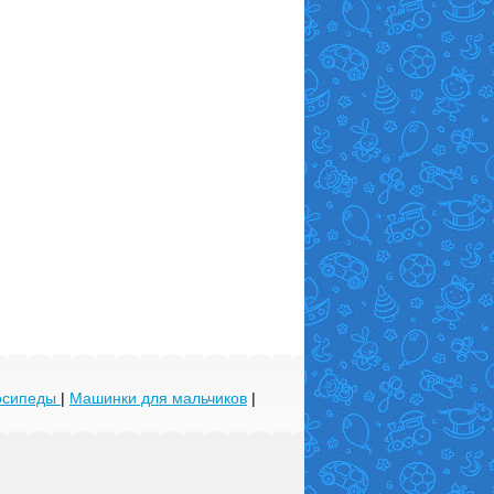
лосипеды
|
Машинки для мальчиков
|