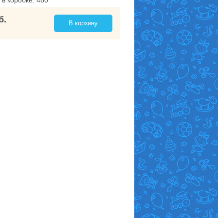
 в коробке: 480
б.
В корзину