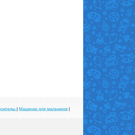
лосипеды
|
Машинки для мальчиков
|