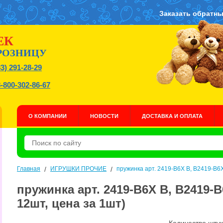
Заказать обратны
ЕК
РОЗНИЦУ
83) 291-28-29
8-800-302-86-67
О КОМПАНИИ
НОВОСТИ
ДОСТАВКА И ОПЛАТА
Главная
/
ИГРУШКИ ПРОЧИЕ
/
пружинка арт. 2419-B6X B, B2419-B6X
пружинка арт. 2419-B6X B, B2419-B
12шт, цена за 1шт)