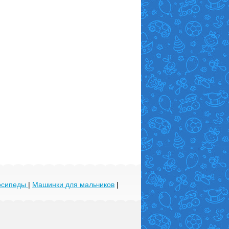
лосипеды
|
Машинки для мальчиков
|