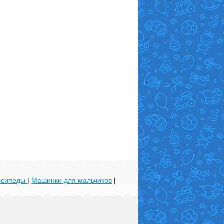
лосипеды
|
Машинки для мальчиков
|