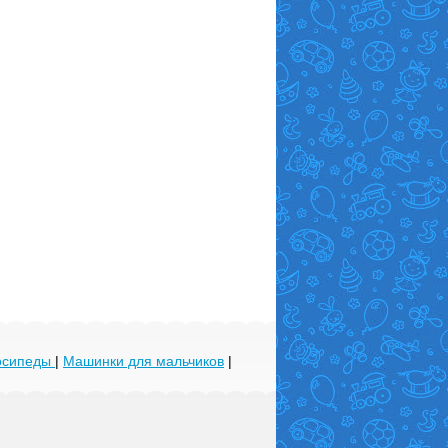
лосипеды
|
Машинки для мальчиков
|