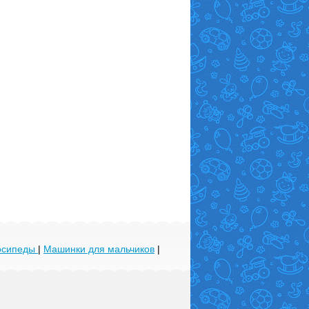
лосипеды
|
Машинки для мальчиков
|