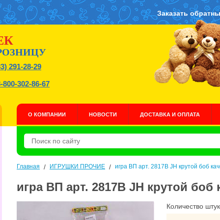
Заказать обратны
ЕК
РОЗНИЦУ
83) 291-28-29
8-800-302-86-67
О КОМПАНИИ
НОВОСТИ
ДОСТАВКА И ОПЛАТА
Главная
/
ИГРУШКИ ПРОЧИЕ
/
игра ВП арт. 2817В JH крутой боб ка
игра ВП арт. 2817В JH крутой боб 
Количество штук