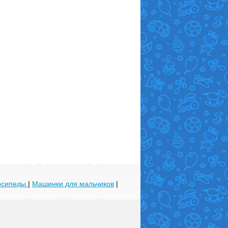
лосипеды
|
Машинки для мальчиков
|