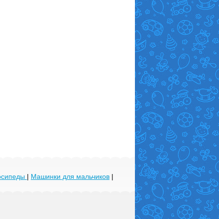
лосипеды
|
Машинки для мальчиков
|