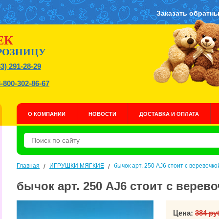
Заказать обратны
ЕК
РОЗНИЦУ
83) 291-28-29
8-800-302-86-67
О КОМПАНИИ
НОВОСТИ
ДОСТАВКА И ОПЛАТА
Главная
/
ИГРУШКИ МЯГКИЕ
/
бычок арт. 250 AJ6 стоит с веревочко
бычок арт. 250 AJ6 стоит с верев
Цена:
384 ру