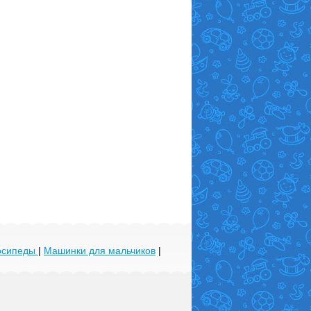
лосипеды
|
Машинки для мальчиков
|