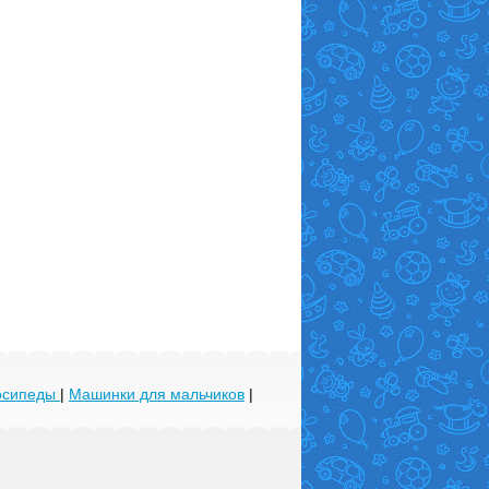
лосипеды
|
Машинки для мальчиков
|