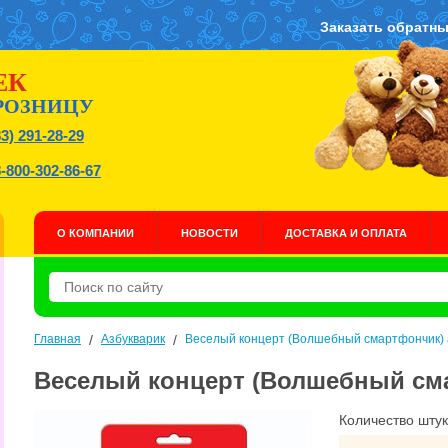
Заказать обратны
ЕК
РОЗНИЦУ
83) 291-28-29
8-800-302-86-67
О КОМПАНИИ
НОВОСТИ
ДОСТАВКА И ОПЛАТА
Главная
/
Азбукварик
/
Веселый концерт (Волшебный смартфончик) 
Веселый концерт (Волшебный сма
Количество штук